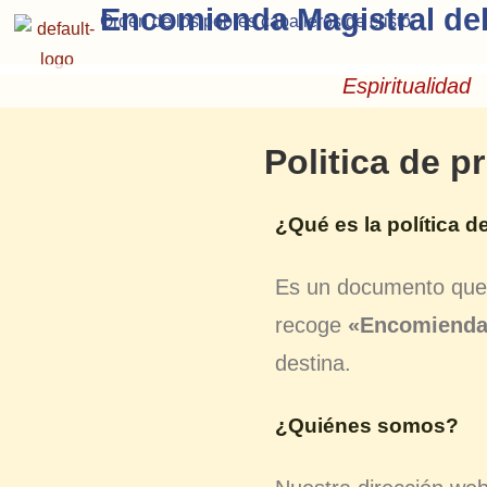
Encomienda Magistral de
Orden de los pobres caballeros de cristo
Espiritualidad
Politica de p
¿Qué es la política d
Es un documento que 
recoge
«Encomienda 
destina.
¿Quiénes somos?